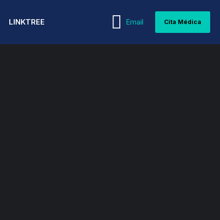
LINKTREE
Email
Cita Médica
WEBINARS
MEDICINA INTERNA
PEDIATRÍA Y
GUÍAS MÉDICAS
NEONATOLOGÍA
NEFROLOGÍA
ARTÍCULOS MÉDICOS
PSIQUIATRÍA Y PSICOLOGÍA
NEUMOLOGÍA
REPRODUCCIÓN ASISTIDA
NEUROCIRUGÍA
REUMATOLOGÍA
NEUROLOGÍA
TERAPIA INTENSIVA