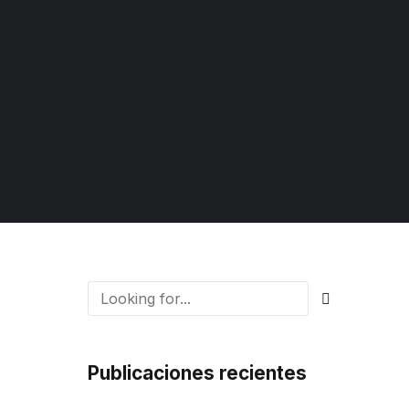
NUTRICIÓN
TERAPIA INTENSIVA
PEDIÁTRICA
OFTALMOLOGÍA
TRAUMATOLOGÍA Y
ONCOLOGÍA
ORTOPEDIA
OTORRINOLARINGOLOGÍA
UROLOGÍA
UROLOGÍA PEDIÁTRICA
Publicaciones recientes