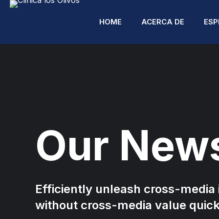
HOME
ACERCA DE
ESP
A
Our New
A
C
C
R
Efficiently unleash cross-media
without cross-media value quic
C