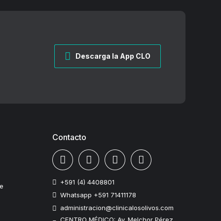
Descarga la App CLO
Contacto
+591 (4) 4408801
te
Whatsapp +591 71411178
administracion@clinicalosolivos.com
CENTRO MÉDICO: Av. Melchor Pérez