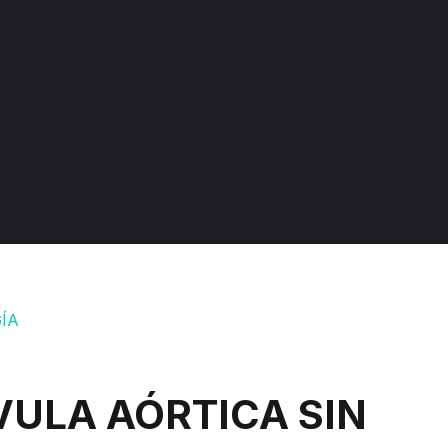
IRUGÍA PEDIÁTRICA
HEMATOLOGÍA
IRUGÍA TORÁCICA Y
ARDIOVASCULAR
HEMATOLOGÍA PEDIÁTRICA
ERMATOLOGÍA
IMAGENOLOGÍA
INFECTOLOGÍA
VULA AÓRTICA SIN