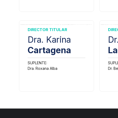
C
C
C
DIRECTOR TITULAR
DIRE
D
Dra. Karina
Dr
Cartagena
La
SUPLENTE:
SUPL
Dra. Roxana Alba
Dr. B