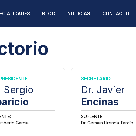
ECIALIDADES
BLOG
NOTICIAS
CONTACTO
ctorio
PODCAST DE SALUD
NATOMÍA PATOLÓGICA
ENDOCRINOLOGÍA
NUESTROS HITOS
PRESIDENTE
SECRETARIO
NESTESIOLOGÍA
ENDOCRINOLOGÍA
PEDIÁTRICA
. Sergio
Dr. Javier
ARDIOLOGÍA
aricio
Encinas
FISIOTERAPIA
IRUGÍA PLÁSTICA Y
ECONSTRUCTIVA
GASTROENTEROLOGÍA
ENTE:
SUPLENTE:
umberto García
Dr. German Urenda Tardío
IRUGÍA GENERAL
GINECOLOGÍA Y
OBSTETRICIA