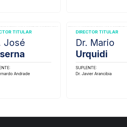
IRUGÍA PEDIÁTRICA
HEMATOLOGÍA
IRUGÍA TORÁCICA Y
ARDIOVASCULAR
HEMATOLOGÍA PEDIÁTRICA
CTOR TITULAR
DIRECTOR TITULAR
ERMATOLOGÍA
IMAGENOLOGÍA
. José
Dr. Mario
serna
Urquidi
INFECTOLOGÍA
ENTE:
SUPLENTE:
ernardo Andrade
Dr. Javier Arancibia