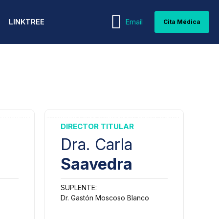
LINKTREE
Email
Cita Médica
WEBINARS
MEDICINA INTERNA
PEDIATRÍA Y
GUÍAS MÉDICAS
NEONATOLOGÍA
DIRECTOR TITULAR
NEFROLOGÍA
ARTÍCULOS MÉDICOS
PSIQUIATRÍA Y PSICOLOGÍA
Dra. Carla
NEUMOLOGÍA
Saavedra
REPRODUCCIÓN ASISTIDA
NEUROCIRUGÍA
REUMATOLOGÍA
SUPLENTE:
NEUROLOGÍA
Dr. Gastón Moscoso Blanco
TERAPIA INTENSIVA