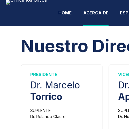
HOME
ACERCA DE
ESP
Nuestro
Dire
A
PRESIDENTE
VICE
A
Dr. Marcelo
Dr
C
Torrico
Ap
C
R
SUPLENTE:
SUPL
Dr. Rolando Claure
Dr. H
C