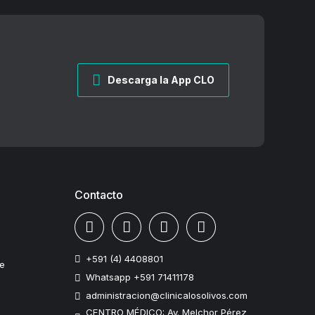
Descarga la App CLO
Contacto
+591 (4) 4408801
te
Whatsapp +591 71411178
administracion@clinicalosolivos.com
CENTRO MÉDICO: Av. Melchor Pérez