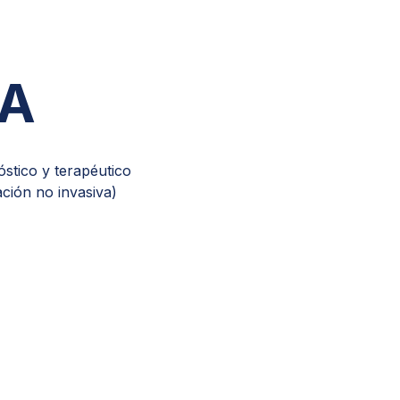
IRUGÍA PEDIÁTRICA
HEMATOLOGÍA
IRUGÍA TORÁCICA Y
A
ARDIOVASCULAR
HEMATOLOGÍA PEDIÁTRICA
ERMATOLOGÍA
IMAGENOLOGÍA
INFECTOLOGÍA
óstico y terapéutico
ación no invasiva)