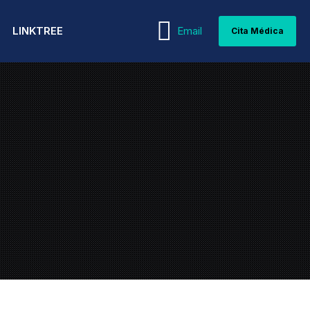
LINKTREE
Email
Cita Médica
WEBINARS
MEDICINA INTERNA
PEDIATRÍA Y
GUÍAS MÉDICAS
NEONATOLOGÍA
NEFROLOGÍA
ARTÍCULOS MÉDICOS
PSIQUIATRÍA Y PSICOLOGÍA
NEUMOLOGÍA
REPRODUCCIÓN ASISTIDA
NEUROCIRUGÍA
REUMATOLOGÍA
NEUROLOGÍA
TERAPIA INTENSIVA