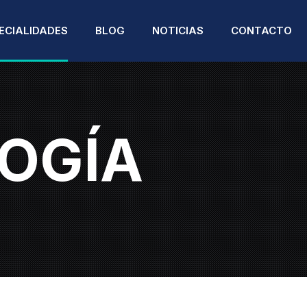
ECIALIDADES
BLOG
NOTICIAS
CONTACTO
PODCAST DE SALUD
OGÍA
NATOMÍA PATOLÓGICA
ENDOCRINOLOGÍA
NUESTROS HITOS
NESTESIOLOGÍA
ENDOCRINOLOGÍA
PEDIÁTRICA
ARDIOLOGÍA
FISIOTERAPIA
IRUGÍA PLÁSTICA Y
ECONSTRUCTIVA
GASTROENTEROLOGÍA
IRUGÍA GENERAL
GINECOLOGÍA Y
OBSTETRICIA