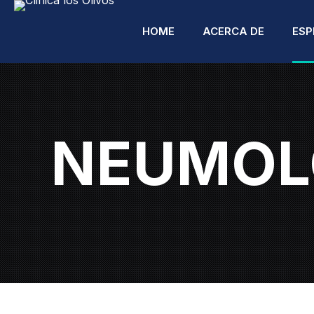
HOME
ACERCA DE
ESP
NEUMOL
A
A
C
C
R
C