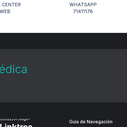
L CENTER
WHATSAPP
WEB
71411178
médica
Guía de Navegación
Linktree