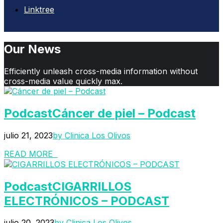
Linktree
Our News
Efficiently unleash cross-media information without
cross-media value quickly max.
Podcast
Cáncer de piel – Podcast
julio 21, 2023
by Clinica Los Olivos
READ MORE
Podcast
CIGARRILLOS
ELECTRÓNICOS – PODCAST
julio 20, 2023
by Clinica Los Olivos