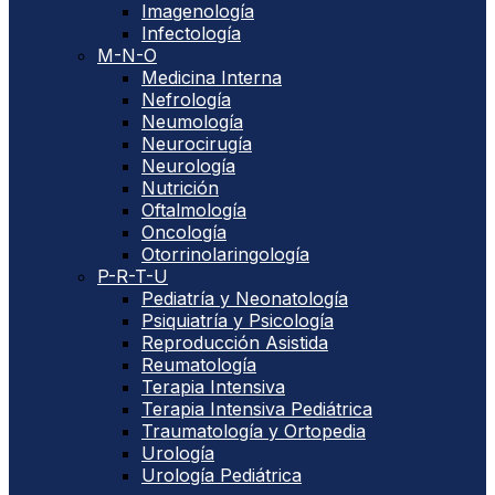
Imagenología
Infectología
M-N-O
Medicina Interna
Nefrología
Neumología
Neurocirugía
Neurología
Nutrición
Oftalmología
Oncología
Otorrinolaringología
P-R-T-U
Pediatría y Neonatología
Psiquiatría y Psicología
Reproducción Asistida
Reumatología
Terapia Intensiva
Terapia Intensiva Pediátrica
Traumatología y Ortopedia
Urología
Urología Pediátrica