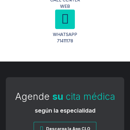
WEB
WHATSAPP
71411178
Agende
su
cita médica
según la especialidad
Descarga la App CLO