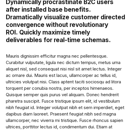
Dynamically procrastinate B2C users
after installed base benefits.
Dramatically visualize customer directed
convergence without revolutionary
ROI. Quickly maximize timely
deliverables for real-time schemas.
Mauris dignissim efficitur magna nec pellentesque.
Curabitur vulputate, ligula nec dictum tempus, metus urna
aliquet nisl, sed consequat nisi nisl sit amet lectus. Integer
ac ornare dui. Mauris est lacus, ullamcorper ac tellus id,
ultricies volutpat nisi. Class aptent taciti sociosqu ad litora
torquent per conubia nostra, per inceptos himenaeos.
Quisque semper quis purus vel aliquam. Donec hendrerit
pharetra suscipit. Fusce tristique ipsum elit, id vestibulum
nibh feugiat id. Integer volutpat nibh et sem imperdiet, eget
dapibus diam laoreet. Praesent feugiat nibh sed magna
ullamcorper, nec viverra mi tristique. Fusce rhoncus sapien
ultrices, porttitor lectus id, condimentum dui. Etiam at