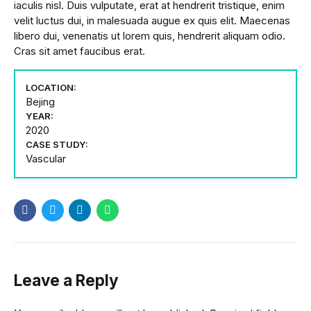
iaculis nisl. Duis vulputate, erat at hendrerit tristique, enim
velit luctus dui, in malesuada augue ex quis elit. Maecenas
libero dui, venenatis ut lorem quis, hendrerit aliquam odio.
Cras sit amet faucibus erat.
LOCATION:
Bejing
YEAR:
2020
CASE STUDY:
Vascular
Leave a Reply