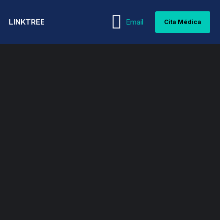
LINKTREE
Email
Cita Médica
WEBINARS
MEDICINA INTERNA
PEDIATRÍA Y
GUÍAS MÉDICAS
NEONATOLOGÍA
NEFROLOGÍA
ARTÍCULOS MÉDICOS
PSIQUIATRÍA Y PSICOLOGÍA
NEUMOLOGÍA
REPRODUCCIÓN ASISTIDA
NEUROCIRUGÍA
REUMATOLOGÍA
NEUROLOGÍA
TERAPIA INTENSIVA