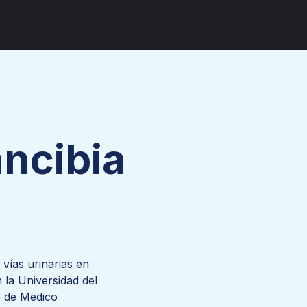
IRUGÍA PEDIÁTRICA
HEMATOLOGÍA
IRUGÍA TORÁCICA Y
ARDIOVASCULAR
HEMATOLOGÍA PEDIÁTRICA
ERMATOLOGÍA
IMAGENOLOGÍA
INFECTOLOGÍA
ancibia
 vías urinarias en
 la Universidad del
lo de Medico