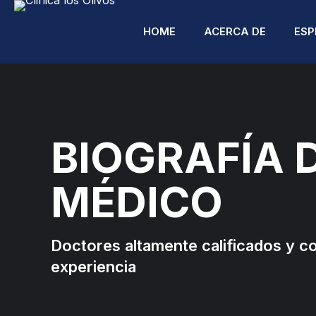
HOME
ACERCA DE
ESP
BIOGRAFÍA 
A
MÉDICO
A
C
Doctores altamente calificados y c
C
experiencia
R
C