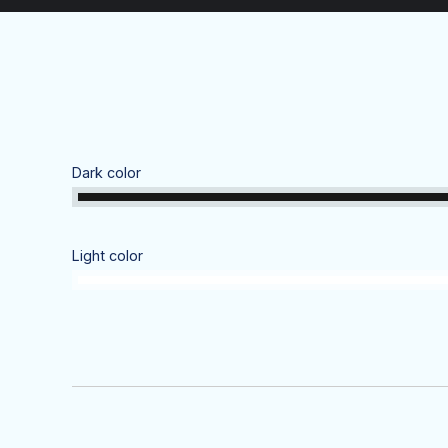
C
C
C
D
Dark color
Light color