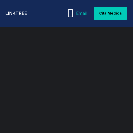
LINKTREE
Email
Cita Médica
WEBINARS
MEDICINA INTERNA
PEDIATRÍA Y
GUÍAS MÉDICAS
NEONATOLOGÍA
NEFROLOGÍA
ARTÍCULOS MÉDICOS
PSIQUIATRÍA Y PSICOLOGÍA
NEUMOLOGÍA
REPRODUCCIÓN ASISTIDA
NEUROCIRUGÍA
REUMATOLOGÍA
NEUROLOGÍA
TERAPIA INTENSIVA