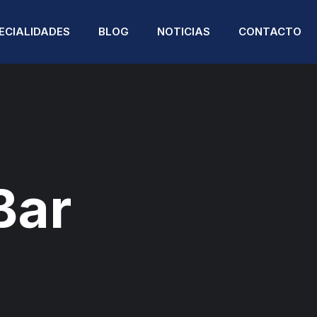
ECIALIDADES
BLOG
NOTICIAS
CONTACTO
PODCAST DE SALUD
NATOMÍA PATOLÓGICA
ENDOCRINOLOGÍA
NUESTROS HITOS
Bar
NESTESIOLOGÍA
ENDOCRINOLOGÍA
PEDIÁTRICA
ARDIOLOGÍA
FISIOTERAPIA
IRUGÍA PLÁSTICA Y
ECONSTRUCTIVA
GASTROENTEROLOGÍA
IRUGÍA GENERAL
GINECOLOGÍA Y
OBSTETRICIA