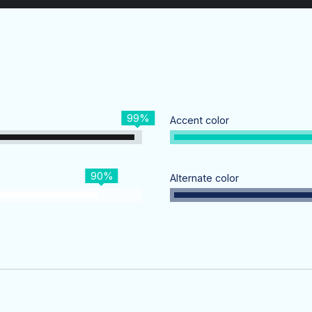
IRUGÍA PEDIÁTRICA
HEMATOLOGÍA
IRUGÍA TORÁCICA Y
ARDIOVASCULAR
HEMATOLOGÍA PEDIÁTRICA
ERMATOLOGÍA
IMAGENOLOGÍA
99%
Accent color
INFECTOLOGÍA
90%
Alternate color