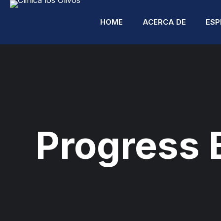
HOME
ACERCA DE
ESP
A
Progress 
A
C
C
R
C