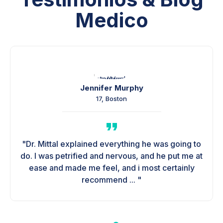
Medico
Jennifer Murphy
17, Boston
"Dr. Mittal explained everything he was going to
do. I was petrified and nervous, and he put me at
ease and made me feel, and i most certainly
Perspectivas Globales
recommend ... "
en Daño Renal Agudo:
Bolivia