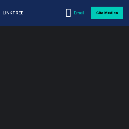
LINKTREE
Email
Cita Médica
WEBINARS
MEDICINA INTERNA
PEDIATRÍA Y
GUÍAS MÉDICAS
NEONATOLOGÍA
NEFROLOGÍA
ARTÍCULOS MÉDICOS
PSIQUIATRÍA Y PSICOLOGÍA
NEUMOLOGÍA
REPRODUCCIÓN ASISTIDA
NEUROCIRUGÍA
REUMATOLOGÍA
NEUROLOGÍA
TERAPIA INTENSIVA