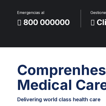
CI
Emergencias al
Gestione
CI
800 000000
Cl
CA
DE
Comprenhes
Medical Car
Delivering world class health care