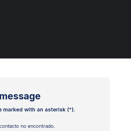
NUTRICIÓN
TERAPIA INTENSIVA
PEDIÁTRICA
OFTALMOLOGÍA
TRAUMATOLOGÍA Y
ONCOLOGÍA
ORTOPEDIA
OTORRINOLARINGOLOGÍA
UROLOGÍA
UROLOGÍA PEDIÁTRICA
 message
e marked with an asterisk (*).
contacto no encontrado.