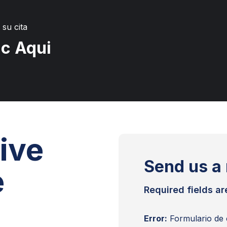
RUGÍA PEDIÁTRICA
HEMATOLOGÍA
 su cita
RUGÍA TORÁCICA Y
ic Aqui
RDIOVASCULAR
HEMATOLOGÍA PEDIÁTRICA
RMATOLOGÍA
IMAGENOLOGÍA
INFECTOLOGÍA
ive
Send us a
e
Required fields ar
Error:
Formulario de 