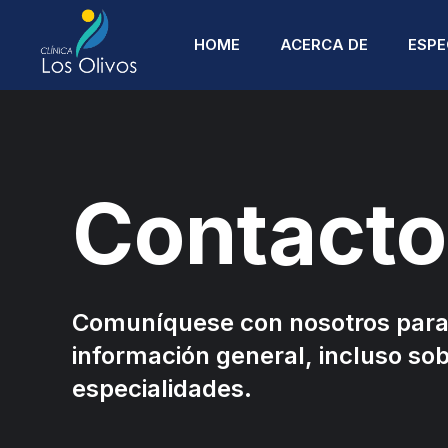
HOME
ACERCA DE
ESPE
Contacto
AN
AN
CA
Comuníquese con nosotros para
información general, incluso sob
CI
RE
especialidades.
CI